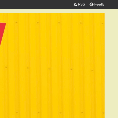

RSS
Feedly