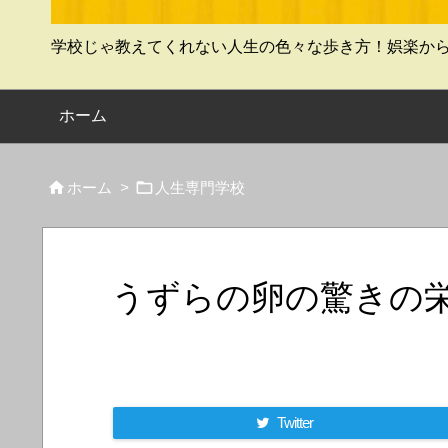
学校じゃ教えてくれない人生の色々な歩き方！娯楽か
ホーム


ホーム
>
人生専門学校
うずらの卵の驚きの

23/07/2024
Twitter